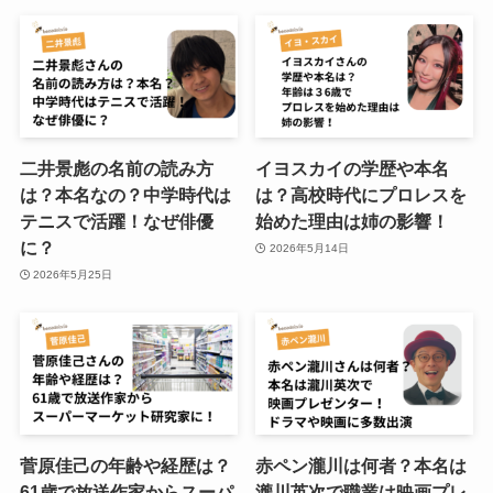
二井景彪の名前の読み方
イヨスカイの学歴や本名
は？本名なの？中学時代は
は？高校時代にプロレスを
テニスで活躍！なぜ俳優
始めた理由は姉の影響！
に？
2026年5月14日
2026年5月25日
菅原佳己の年齢や経歴は？
赤ペン瀧川は何者？本名は
61歳で放送作家からスーパ
瀧川英次で職業は映画プレ