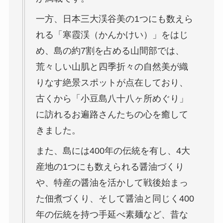
一方、日本三大渓谷美の1つにも数えら
れる「寒霞渓（かんかけい）」をはじ
め、島の約7割を占める山間部では、
荒々しい山肌と四季折々の自然美が織
りなす絶景スポットが点在しており、
古くから「小豆島八十八ヶ所めぐり」
に訪れるお遍路さんたちの心を癒して
きました。
また、島には400年の伝統を有し、4大
産地の1つにも数えられる醤油づくり
や、特産の醤油を活かして戦後始まっ
た佃煮づくり、そして醤油と同じく400
年の伝統を持つ手延べ素麺など、昔な