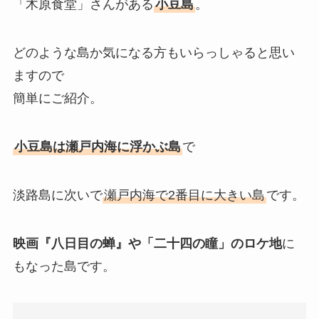
「木原食堂」さんがある
小豆島
。
どのような島か気になる方もいらっしゃると思い
ますので
簡単にご紹介。
小豆島は瀬戸内海に浮かぶ島
で
淡路島に次いで
瀬戸内海で2番目に大きい島
です。
映画『八日目の蝉』や「二十四の瞳」のロケ地
に
もなった島です。