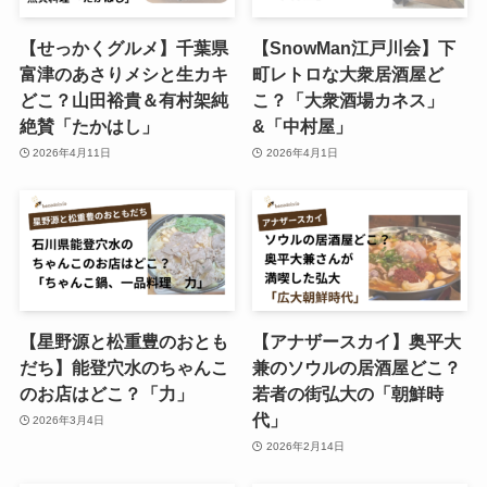
【せっかくグルメ】千葉県
【SnowMan江戸川会】下
富津のあさりメシと生カキ
町レトロな大衆居酒屋ど
どこ？山田裕貴＆有村架純
こ？「大衆酒場カネス」
絶賛「たかはし」
&「中村屋」
2026年4月11日
2026年4月1日
【星野源と松重豊のおとも
【アナザースカイ】奥平大
だち】能登穴水のちゃんこ
兼のソウルの居酒屋どこ？
のお店はどこ？「力」
若者の街弘大の「朝鮮時
代」
2026年3月4日
2026年2月14日