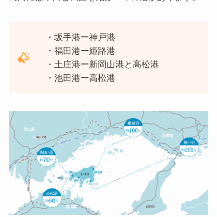
・坂手港ー神戸港
・福田港ー姫路港
・土庄港ー新岡山港と高松港
・池田港ー高松港