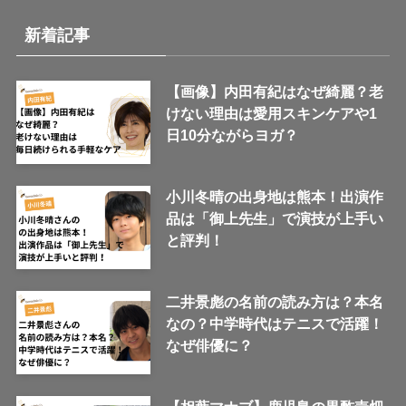
新着記事
【画像】内田有紀はなぜ綺麗？老
けない理由は愛用スキンケアや1
日10分ながらヨガ？
小川冬晴の出身地は熊本！出演作
品は「御上先生」で演技が上手い
と評判！
二井景彪の名前の読み方は？本名
なの？中学時代はテニスで活躍！
なぜ俳優に？