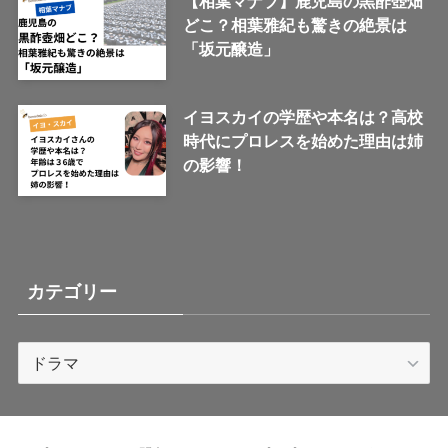
【相葉マナブ】鹿児島の黒酢壺畑
どこ？相葉雅紀も驚きの絶景は
「坂元醸造」
イヨスカイの学歴や本名は？高校
時代にプロレスを始めた理由は姉
の影響！
カテゴリー
カ
テ
ゴ
リ